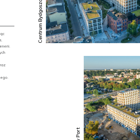
Centrum Bydgoszczy
jąc
a,
nerii.
ych
oraz
nego.
Nowy Port