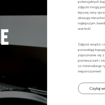
potencjalnych ku
zdjęcia mogą po
lepszej ceny spr
ukazują nierucho
najlepszym świetle
E
wartość.
Zdjęcia wnętrz i 
pozwalają kupuj
zapoznanie się 
pomieszczeń i st
co minimalizuje r
nieporozumień.
Czytaj w