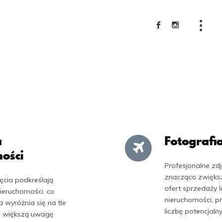
Usługi
Galeria
a
Fotografi
O mnie
ości
Profesjonalne zd
Polityka prywatności
znacząco zwiększ
ęcia podkreślają
ofert sprzedaży 
nieruchomości, co
nieruchomości, p
Kontakt
a wyróżnia się na tle
liczbę potencjalny
ga większą uwagę