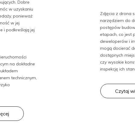
pujących. Dobre
móc w uzyskaniu
Zdjęcia z drona 
zedaży, ponieważ
narzędziem do 
mość w jej
postępów budowy
 i podkreślają jej
Copyright © 2024 Mariusz Guć
etapach, co jest 
deweloperów i i
mogą docierać d
dostępnych miejsc
nieruchomości
czy wysokie konst
ącym na dokładne
inspekcję ich sta
z układem
anem technicznym,
yzyko
Czytaj w
ięcej