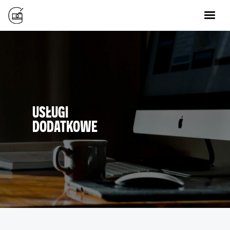
Usługi
Galeria
O mnie
Usługi
Kontakt
USŁUGI
Galeria
DODATKOWE
O mnie
Facebook
Polityka prywatności
Instagram
Kontakt