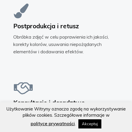
Copyright © 2024 Mariusz Guć
Postprodukcja i retusz
Obróbka zdjęć w celu poprawienia ich jakości,
korekty kolorów, usuwania niepożądanych
elementów i dodawania efektów.
Konsultacje i doradztwo
Użytkowanie Witryny oznacza zgodę na wykorzystywanie
Pomoc w wyborze najlepszych ujęć oraz
plików cookies. Szczegółowe informacje w
doradztwo w zakresie prezentacji architektury w
polityce prywatności
.
Akceptuj
materiałach promocyjnych.