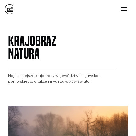
Usługi
Galeria
KRAJOBRAZ
O mnie
NATURA
Usługi
Kontakt
Galeria
Najpiękniejsze krajobrazy województwa kujawsko-
O mnie
pomorskiego, a także innych zakątków świata.
Facebook
Polityka prywatności
Instagram
Kontakt