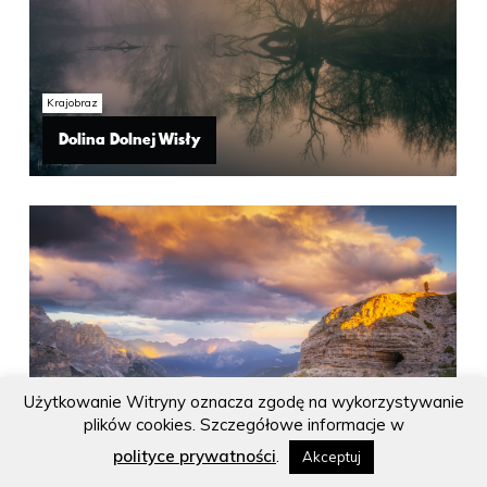
Copyright © 2024 Mariusz Guć
Krajobraz
Dolina Dolnej Wisły
Dolina Dolnej Wisły
Użytkowanie Witryny oznacza zgodę na wykorzystywanie
plików cookies. Szczegółowe informacje w
Krajobraz
polityce prywatności
.
Akceptuj
Górskie pejzaże
Górskie pejzaże