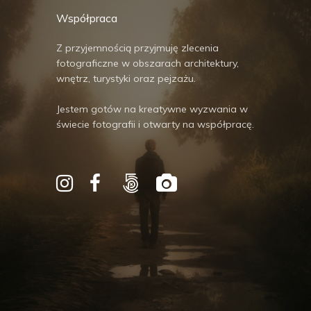
Współpraca
Z przyjemnością przyjmuję zlecenia
fotograficzne w obszarach architektury,
wnętrz, turystyki oraz pejzażu.
Jestem gotów na kreatywne wyzwania w
świecie fotografii i otwarty na współpracę.