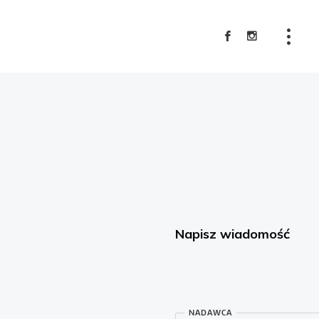
Usługi
Galeria
O mnie
Napisz wiadomość
Polityka prywatności
Kontakt
NADAWCA