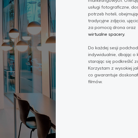
marketingowych. Oferu
usługi fotograficzne, 
potrzeb hoteli, obejmuj
tradycyjne zdjęcia, ujęc
za pomocą drona oraz
wirtualne spacery.
Do każdej sesji podcho
indywidualnie, dbając o 
starając się podkreślić z
Korzystam z wysokiej jak
co gwarantuje doskonałą