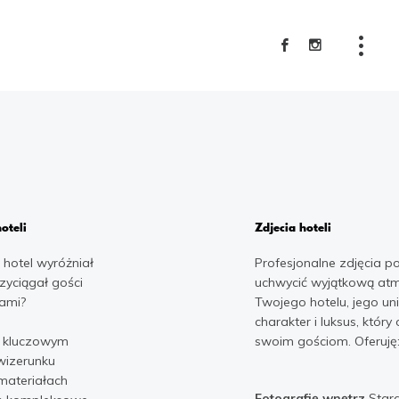
Usługi
Galeria
oteli
Zdjecia hoteli
 hotel wyróżniał
Profesjonalne zdjęcia po
O mnie
rzyciągał gości
uchwycić wyjątkową at
ami?
Twojego hotelu, jego un
Polityka prywatności
charakter i luksus, który
ą kluczowym
Kontakt
wizerunku
 materiałach
Fotografię wnętrz
Stara