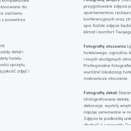
ję kompleksowe
przygotowane zdjęcia p
dostosowane do
apartamentów, restauracj
ące zarówno
konferencyjnych oraz str
ia z powietrza
spa. Każde zdjęcie będ
klimat i komfort Twojego
Copyright © 2024 Mariusz Guć
dzę
Fotografię otoczenia
Uj
każdy detal i
hotelowego, ogrodów, b
alety hotelu.
i innych dostępnych atrak
ości sprzętu,
Profesjonalne fotograf
 jakość zdjęć i
wyróżnić lokalizację hote
malownicze otoczenie.
Fotografię detali
Staran
sfotografowane detale, 
dekoracje, wystrój wnętrz
napoje serwowane w res
Zdjęcia te podkreślą uni
dbałość o szczegóły Tw